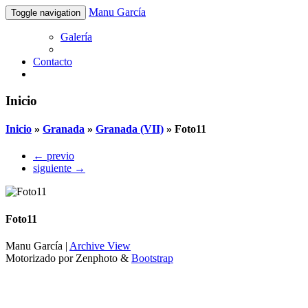
Manu García
Toggle navigation
Galería
Contacto
Inicio
Inicio
»
Granada
»
Granada (VII)
»
Foto11
← previo
siguiente →
Foto11
Manu García |
Archive View
Motorizado por Zenphoto
&
Bootstrap