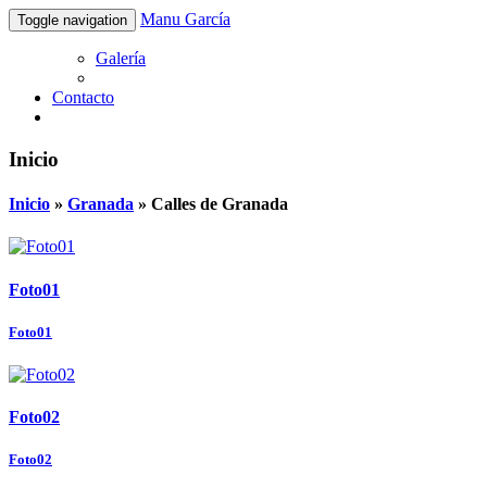
Manu García
Toggle navigation
Galería
Contacto
Inicio
Inicio
»
Granada
»
Calles de Granada
Foto01
Foto01
Foto02
Foto02